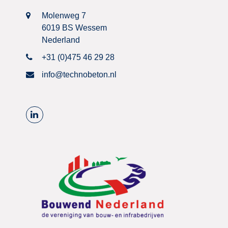
Molenweg 7
6019 BS Wessem
Nederland
+31 (0)475 46 29 28
info@technobeton.nl
L
i
n
k
e
d
I
n