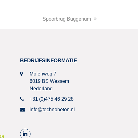
next
Spoorbrug Buggenum
post:
BEDRIJFSINFORMATIE
Molenweg 7
6019 BS Wessem
Nederland
+31 (0)475 46 29 28
info@technobeton.nl
L