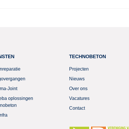
NSTEN
TECHNOBETON
nreparatie
Projecten
govergangen
Nieuws
ma-Joint
Over ons
ba oplossingen
Vacatures
nobeton
Contact
nfra