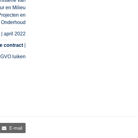
nisterie van
uur en Milieu
Projecten en
Onderhoud
g
| april 2022
e contract
|
 GVO luiken
E-mail